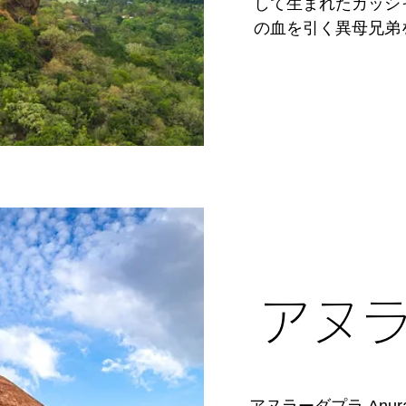
して生まれたカッシ
の血を引く異母兄弟
そしてジャングルの
を置いて遷都。カッ
はインフラ整備が進
たと推測されています
風力を利用して地上
するなど現在も完全
岩山の中腹には色鮮
Sigiriya Lad
いが描かれた当初は
います。

​アヌ
山頂にはプールや観
の快楽的生活から歴
異色の存在にしてお
けています。
