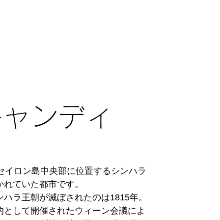
け続けた結果に造られたものです。

なり、近年は極端な乾季の影響から農作
サムドラの恩恵で、ポロンナルワは周
生活用水までが足りなくなるという事
かな水に溢れ、現在も村々を水路が通
供たちが泳いだり洗濯をする姿が見ら
乾季は井戸が干上がるほどの水不足に
は都市にとっての基本かつ死活問題で
キャンディ
ポロンナルワの水の豊かさは、古代の王
と言えます。

ユネスコの世界遺産である遺跡群、中で
見どころです。

北西に車で約1時間の位置にある遺跡、
yはセイロン島中央部に位置するシンハラ
giriya有名です。

れていた都市です。

ハラ王朝が滅ぼされたのは1815年。

ら車で約40km北東に行くと、まだ外
的として開催されたウィーン会議によ
り知られていないソーマワティ・ラジ