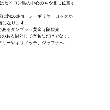
混みあいますので事前の確認が必要で
llaはセイロン島の中心のやや北に位置す
ンディアン・ダンスを観ることが出来


ク・クラブは毎夕、観光客でにぎわい
に約160km、シーギリヤ・ロックか
離になります。

トブッダや、キャンディ湖周辺、ま
であるダンブッラ黄金寺院観光 
にはランカティラカ、エンベッカ、ガ
 templeのある街として有名なだけでなく、
い寺院があり、観光客も見学すること
マリーやキリノッチ、ジャフナへ、南
にはアヌラーダプラに通る国道の交差
ラデニヤ植物園 Peradeniya 
、交通の要所としても重要です。

rdenも、植物や総動物の観察にはもってこい
ロニーが確認されています。

リー・バワのデザインホテルであるヘ
ritance Kandalamaがすぐ近くに
ルを目指す人には拠点となる街になり
ラナーヤカ国際空港（CMB）からは車
す。

には一旦コロンボ市内に行き、コロン
まず街の中の岩山の上にあるダンブッラ
通の鉄道が出ています。

la cave templeは外せない観光スポッ