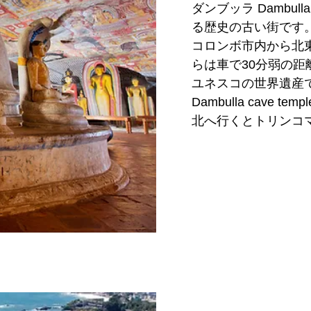
者でホテルが非常に
ダンブッラ Dambu
伝統芸能であるキャ
す。
る歴史の古い街です。
るキャンディ・レイ
コロンボ市内から北東
を見せます。

らは車で30分弱の距
丘の上にあるホワイ
ユネスコの世界遺産
た、少し離れた郊外
Dambulla cave
ダラデニヤなどの古
北へ行くとトリンコ
が可能です。

にキャンディ、北西
広大な敷地面積を誇るペー
するところでもあり
botanical ga
で、蝙蝠の巨大なコ
また、有名なジェフ
リタンス・カンダラマ He
あるため、このホテ
■行き方：バンダー
ます。

で約3時間半の行程で
鉄道を利用する場合
■観光スポット： 
ボ・フォート駅から直
石窟寺院観光 Dambul