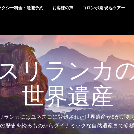
タクシー料金・送迎予約
お客様の声
コロンボ発 現地ツアー
スリランカ
世界遺産
リランカにはユネスコに登録された世界遺産が8か所あ
の歴史を誇るものからダイナミックな自然遺産まで多