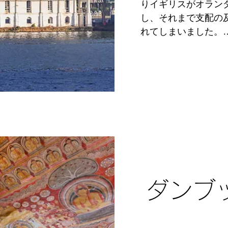
りイギリスがオラン
ャ・マハ・ビハーラ（Soma
し、それまで支配の
という仏塔があります
れてしまいました。

ここは現在、ソーマ
但し、王権が根本的
スリランカ伝来より
でもあるとされていま
ます。

ひじょうに多くのス
この街をスリランカ
地であり、少し風変
ブッダの犬歯が祀ら
体 UFOが現れると
ためです。

年に一度のペラヘラ
■行き方：バンダー
せて、バティックで
クシーで約6時間ほど
パレード（ペラヘラ）
コロンボ・フォート
これがエサラ・ペラヘラ（
ており、約7時間の行
見所の多いですが、
ダンブ
異なり、古都の余裕
■シーズン：観光に
スリランカ国内の仏
■観光スポット： 