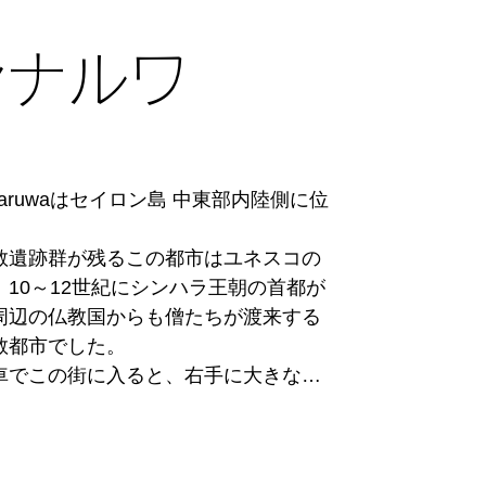
なっているルワン・ウェリサーヤ大
になっています。

舎など数多くの見どころがあります。

スなどは無いため、車を利用すること
ンナルワ
でなく、南に車で30分ほど走った地域


で有名なウィルパットゥ国立公園があ
可能なエリアとして人気があります。

りとしたシーズンはありませんが、年
ランカ正月、8月の夏休みのように観光
nnaruwaはセイロン島 中東部内陸側に位
行者が集中する時期は、駐車場に入る
ナーヤカ国際空港（CMB）からは北


の混雑が毎年観られます。

です。

教遺跡群が残るこの都市はユネスコの
なることも多いため、出来るだけ人の
ンボ・フォート駅 Colombo Fort 
10～12世紀にシンハラ王朝の首都が
時～9時に観光されるのがお勧めです。
ionから鉄道が出ていますので、時間が合えば
周辺の仏教国からも僧たちが渡来する
ょう。

都市でした。

車でこの街に入ると、右手に大きな湖
がっています。この「パラークラマ・
ダプラの雨期は一般的に10月～12月
る貯水池は、古代の歴代王たちが雨の
中的に雨が続きます。

るこのポロンナルワの農耕を支えるた
時期になります。
