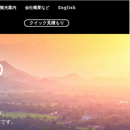
観光案内
会社概要など
English
もっと見る
クイック見積もり
の
り、
様です。