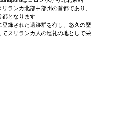
adhapuraはコロンボから北北東約
、スリランカ北部中部州の首都であり、
光客を受け入れる宿泊施設も、ゲスト
都となります。

ルまで多種多様、ご希望に合わせて選
に登録された遺跡群を有し、悠久の歴
。

してスリランカ人の巡礼の地として栄
シーギリヤは、世界遺産のシーギリヤ・
何も無い村でしたが、すぐ近くのピド
だけでなく、多くの外国からの観光客
durangala Rockがここ数年、観光客
ラを訪れるため、ひじょうに多くのゲ
っています。

規模のホテルやブティックホテルが存
ロックの周辺道ではエレファント・ラ
）が行われており、また周辺にはミン
けており、数多くのショップ、ファス
はじめとした3か所の自然公園でジー
ラン、デパートがあり賑やかです。

を体験することが可能です。

ラナーヤカ国際空港（CMB）からは車
といってもメインは世界遺産である、
なります。

都市遺跡群となります。

 Airなどの国内線を使用して空路で時間短