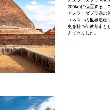
アヌラーダプラ Anur
200kmに位置する
その人気ゆえに、観
アヌラーダプラ県の首
ハウスから高級ホテ
ユネスコの世界遺産
択することが出来ます
史を持つ仏教都市と
えてきました。

■観光スポット： 
ロック以外には元々
スリランカ人巡礼者
ゥランガラ・ロック Pi
もここアヌラーダプ
を中心に人気が高ま
ストハウス、小～中
他にもシーギリヤ・
在しています。

イド（象乗りツアー
街は現在も発展を続
ネリヤ国立公公園を
トフード店、レスト
プ・サファリツアー
■行き方：バンダー
■観光スポット： 何
で約4時間強の行程と
アヌラーダプラの古代
近頃はCinnamon