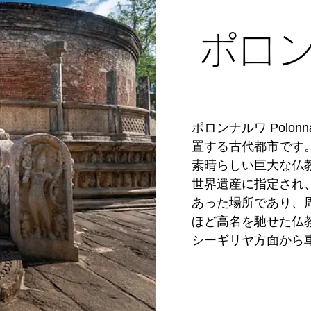
他にも信仰の対象と
縮を図ることも可能
塔、イスルムニヤ精
直行の鉄道や高速バ
ポロ
そして世界遺産だけ
が最も多くなります。
にはサファリツアー
り、ヒョウの観察が
■シーズン：はっき
末年始、4月のスリ
ポロンナルワ Polo
客やスリランカ人旅
■行き方：バンダーラ
置する古代都市です。
のも行列になるほど
に車で約4時間の行程
素晴らしい巨大な仏
また、日中は酷暑に
コロンボ市内に行けばコロ
世界遺産に指定され、
少ない開園直後の7
Railway Stat
あった場所であり、
活用されると良いでし
ほど高名を馳せた仏教
シーギリヤ方面から
のような貯水池が広
■シーズン：アヌラー
サムドラ」と呼ばれ
となり、この時期、集
少ない乾燥地帯にあ
次いで4月が雨の多い