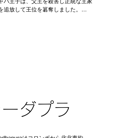
ャパ王子は、父王を殺害し正統な王家
を追放して王位を簒奪しました。

中にそびえる巨大な岩山の頂上に玉座
シャパの統治のもと、シーギリヤの都
み当時としては最も近代的な都市だっ
。

から岩山の頂上まで 水を引く技術を有
にその技術が解明されていません。

やかな女性たちシーギリヤ・レディ 
yの壁画が描かれ、現在は18人しか残っていな
500人ほどの天女が描かれていたとい
ラーダプラ
劇施設までつくられていたとされ、そ
代のシンハラ王の中でもカッシャパを
り、国内外の数多くの観光客を惹き付