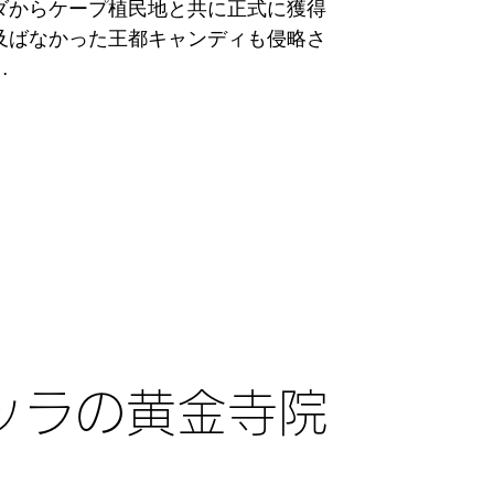
ダからケープ植民地と共に正式に獲得
wathiya Raja Maha Viharaya）
及ばなかった王都キャンディも侵略さ
。

ワティ国立公園の内部にあり、佛歯の
に揺らいだのは王朝側の内部抗争の為
も前から存在していると伝承されてい
す。

リランカ国内からの巡礼者が訪れる聖
の中で特別なものとしているものは、
わりな風説として上空に未確認飛行物
れているとされる世界遺産、佛歯寺の
いう事でも知られています。

祭では仏歯を入れた舎利容器を象に乗
ラナーヤカ国際空港（CMB）からはタ
飾られた象がダンサーたちと練り歩き
の行程です。

を行います。

駅からはポロンナルワ駅まで鉄道が出
Esala Perahera）です。

程です。

近代的商業都市に変貌したコロンボと
ッラの黄金寺院
とのんびりした風情が漂っています。

ついてシーズンは特にありませんが、
教的な連休などの場合には国内の巡礼
メインとなる世界遺産の佛歯寺、そして