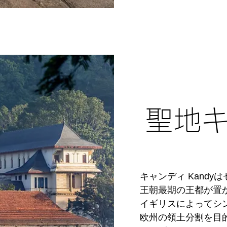
めに、治水に力を傾
乾季は6月～9月に
このパラークラマ・
物の被害や、住民の
囲の土地に比べて豊
も起きています。
り、そこで大人や子
れます。

特にこの地域一帯は
見舞われる為、治水
した。

聖地
1000年以上も続く
たちの先見の明の賜物
■観光スポット： 
も巨大石造群が最大の
他に、ポロンナルワ
キャンディ Kand
メディリギリヤ Mediri
王朝最期の王都が置か
イギリスによってシン
また、ポロンナルワか
欧州の領土分割を目
国人観光客にはあま