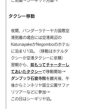
ご到着～シーギリヤ方面へ
タクシー移動
夜間、バンダーラナーヤカ国際空
港到着の場合には空港周辺の
KatunayakeかNegomboのホテル
に泊まり1泊。（移動はホテルタ
クシーか空港タクシーに依頼）
​翌朝から、
前もってチャーターし
ておいたタクシー
で移動開始→
ダンブッラ石窟寺院
を観光後、午
後からミンネリヤ国立公園サファ
リツアーなどに参加→
​この日はシーギリヤ泊。