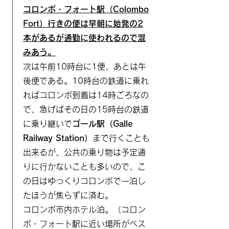
コロンボ・フォート駅（Colombo
Fort）行きの便は早朝に始発の2
本があるが通勤に使われるので混
みあう。
次は午前10時台に1便、あとは午
後便である。10時台の鉄道に乗れ
ればコロンボ到着は14時ごろなの
で、急げばその日の15時台の鉄道
に乗り継いで
ゴール駅（Galle
Railway Station）
まで行くことも
​出来るが、公共の乗り物は予定通
りに行かないことも多いので、こ
の日はゆっくりコロンボで一泊し
たほうが焦らずに済む。
​コロンボ市内ホテル泊。（コロン
ボ・フォート駅に近い場所がベス