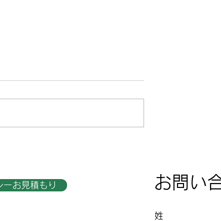
月のスリランカ紅茶
空港で買える☆スリランカ
状況
データSIMはコスパ良し！
お問い
シーお見積もり
姓