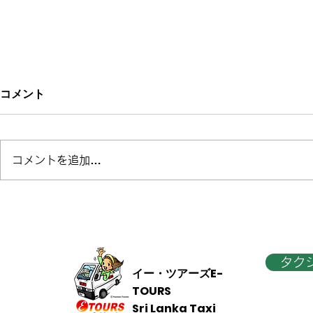
コメント
コメントを追加…
祝！ナーヌオヤ駅再開のお知
2026年2
らせと時刻表
鉄道の運行
タク
イー・ツアーズE-
TOURS
Sri Lanka Taxi