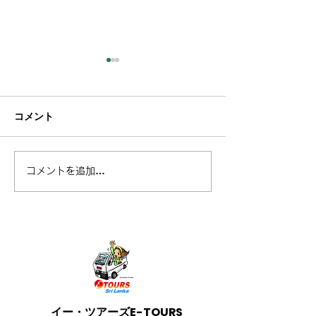
コメント
コメントを追加…
2026年2月のスリランカ紅
紅茶産地を巡る
茶鉄道の運行状況
ッラ・オデッセイ 
Odyssey』運
ール
イー・ツアーズE-TOURS