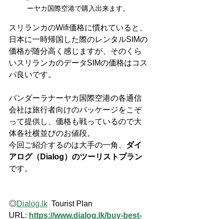
ーヤカ国際空港で購入出来ます。
スリランカのWifi価格に慣れていると、
日本に一時帰国した際のレンタルSIMの
価格が随分高く感じますが、そのくら
いスリランカのデータSIMの価格はコス
パ良いです。
バンダーラナーヤカ国際空港の各通信
会社は旅行者向けのパッケージをこぞ
って提供し、価格も戦っているので大
体各社横並びのお値段。
今回ご紹介するのは大手の一角、
ダイ
アログ（Dialog）のツーリストプラン
です。
◎
Dialog.lk
  Tourist Plan 
URL: 
https://www.dialog.lk/buy-best-