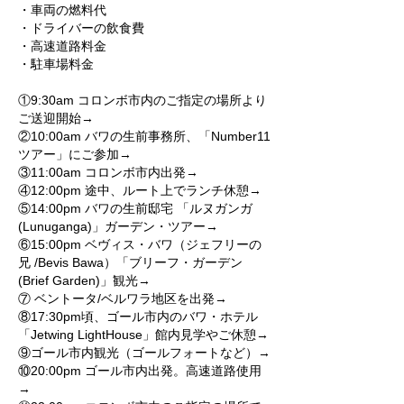
・車両の燃料代
・ドライバーの飲食費
・高速道路料金
・駐車場料金
①9:30am コロンボ市内のご指定の場所より
ご送迎開始→
②10:00am バワの生前事務所、「Number11
ツアー」にご参加→
③11:00am コロンボ市内出発→
④12:00pm 途中、ルート上でランチ休憩→
⑤14:00pm バワの生前邸宅 「ルヌガンガ
(Lunuganga)」ガーデン・ツアー→
⑥15:00pm ベヴィス・バワ（ジェフリーの
兄 /Bevis Bawa）「ブリーフ・ガーデン
(Brief Garden)」観光→
⑦ ベントータ/ベルワラ地区を出発→
⑧17:30pm頃、ゴール市内のバワ・ホテル
「Jetwing LightHouse」館内見学やご休憩→
⑨ゴール市内観光（ゴールフォートなど）→
⑩20:00pm ゴール市内出発。高速道路使用
→