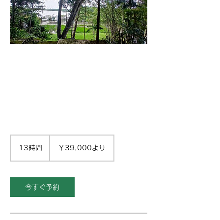
39,000
円
13時間
1
￥39,000より
よ
3
り
時
間
今すぐ予約