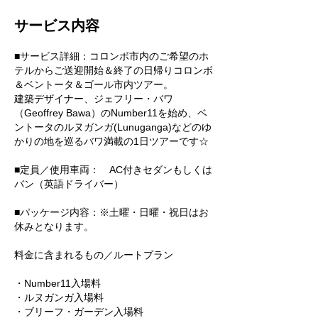
サービス内容
■サービス詳細：コロンボ市内のご希望のホ
テルからご送迎開始＆終了の日帰りコロンボ
＆ベントータ＆ゴール市内ツアー。
建築デザイナー、ジェフリー・バワ
（Geoffrey Bawa）のNumber11を始め、ベ
ントータのルヌガンガ(Lunuganga)などのゆ
かりの地を巡るバワ満載の1日ツアーです☆
■定員／使用車両： AC付きセダンもしくは
バン（英語ドライバー）
■パッケージ内容：※土曜・日曜・祝日はお
休みとなります。
料金に含まれるもの／ルートプラン
・Number11入場料
・ルヌガンガ入場料
・ブリーフ・ガーデン入場料