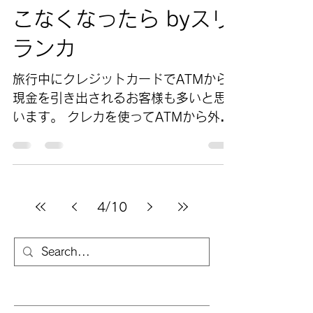
こなくなったら byスリ
ランカ
旅行中にクレジットカードでATMから
現金を引き出されるお客様も多いと思
います。 クレカを使ってATMから外貨
→スリランカ・ルピー（いわゆる海外
キャッシング）の両替レートはスリラ
ンカでは結構悪い事が多いので現金で
の両替がお勧めですが、利便性がある
4
/
10
ので利用される方が多い印象です...