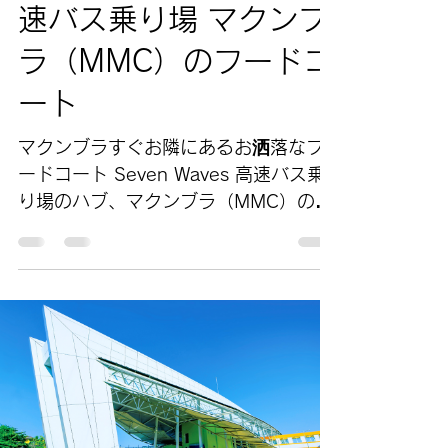
速バス乗り場 マクンブ
ラ（MMC）のフードコ
ート
マクンブラすぐお隣にあるお洒落なフ
ードコート Seven Waves 高速バス乗
り場のハブ、マクンブラ（MMC）の便
利な点のひとつとして飲食の場所が多
い事が挙げられると思います。 マクン
ブラ建物内部にも1階と2階に小さいロ
ーカル向けのキオスク的売店があ
り、...