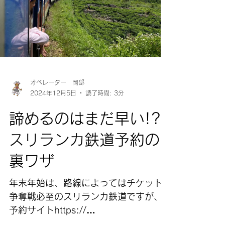
オペレーター 岡部
2024年12月5日
読了時間: 3分
諦めるのはまだ早い!?
スリランカ鉄道予約の
裏ワザ
年末年始は、路線によってはチケット
争奪戦必至のスリランカ鉄道ですが、
予約サイトhttps://
seatreservation.railway.gov.lk/mtktwe