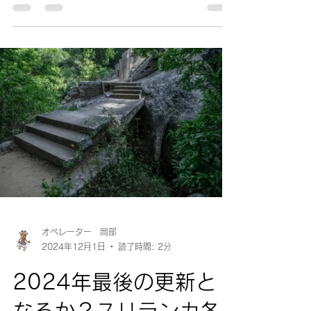
bslr/ から実際お目当ての便を予約し
ようとしたら、あるはずの希望時間帯
の便が表示されず.......
オペレーター 岡部
2024年12月1日
読了時間: 2分
2024年最後の更新と