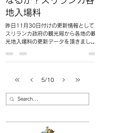
なるか？スリランカ各
地入場料
昨日11月30日付けの更新情報として、
スリランカ政府の観光局から各地の観
光地入場料の更新データを頂きまし
た。（というかガイドさんに頂きまし
たwありがとうございます） メジャー
な世界遺産は特に変更もなく、こちら
としては詳しい情報が欲しいと思って
5
/
10
いる自然遺産のシンハラージャ森林...