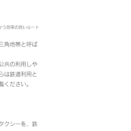
かう効率の良いルート
三角地帯と呼ば
公共の利用しや
らは鉄道利用と
覧ください。
タクシーを、鉄