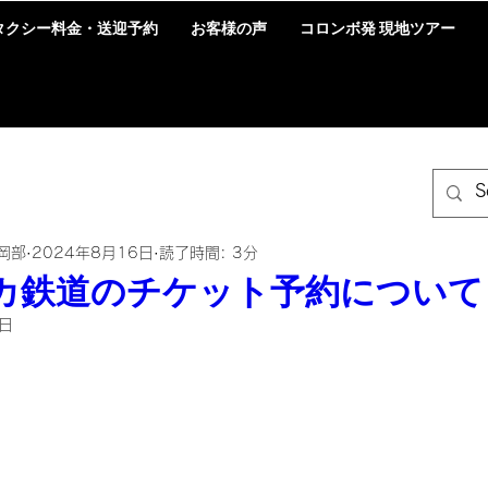
タクシー料金・送迎予約
お客様の声
コロンボ発 現地ツアー
岡部
2024年8月16日
読了時間: 3分
カ鉄道のチケット予約について
9日