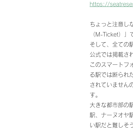
https://seatrese
ちょっと注意し
（M-Ticke
そして、全ての
公式では掲載さ
このスマートフ
る駅では断られ
されていません
す。
大きな都市部の
駅、ナーヌオヤ
い駅だと難しそ