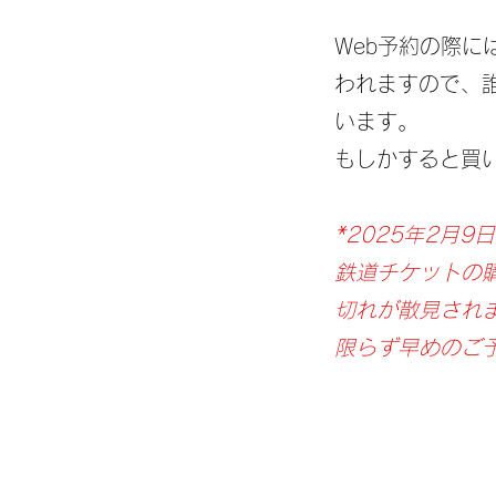
Web予約の際
われますので、
います。
もしかすると買
*2025年2月
鉄道チケットの
切れが散見され
限らず早めのご