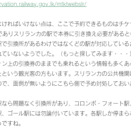
rvation.railway.gov.lk/mtktwebslr/
なければいけない点は、ここで予約できるものはチケ
t）」でありスリランカの駅で本券に引き換え必要がある
駅で引換所があるわけではなくどの駅が対応している
れていないようでした。（もっと探してみます・・・
ォン上の引換券のままでも乗れるという情報も多くあ
たという観光客の方もいます。スリランカの公共機関
ので、面倒が無いようにこちら側で予め対処しておい
駅なら問題なく引換所があり、コロンボ・フォート駅
駅、ゴール駅には勿論付いています。各駅しか停まら
うですね。