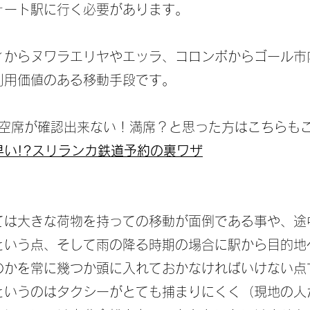
ォート駅に行く必要があります。
ィからヌワラエリヤやエッラ、コロンボからゴール市
利用価値のある移動手段です。
ら空席が確認出来ない！満席？と思った方はこちらも
早い!?スリランカ鉄道予約の裏ワザ
ては大きな荷物を持っての移動が面倒である事や、途
という点、そして雨の降る時期の場合に駅から目的地
のかを常に幾つか頭に入れておかなければいけない点
というのはタクシーがとても捕まりにくく（現地の人